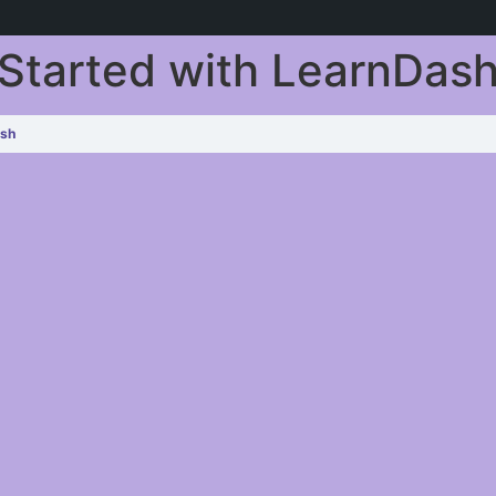
 Started with LearnDas
ash