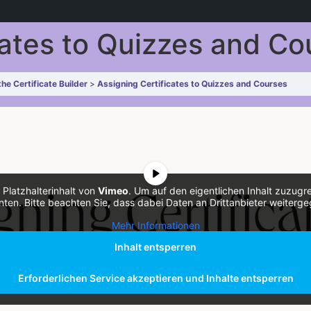
cates to Quizzes and Co
the Certificate Builder
Assigning Certificates to Quizzes and Courses
 Platzhalterinhalt von
Vimeo
. Um auf den eigentlichen Inhalt zuzugrei
nten. Bitte beachten Sie, dass dabei Daten an Drittanbieter weiter
Mehr Informationen
Inhalt entsperren
Erforderlichen Service akzeptieren und Inhalte entsperren