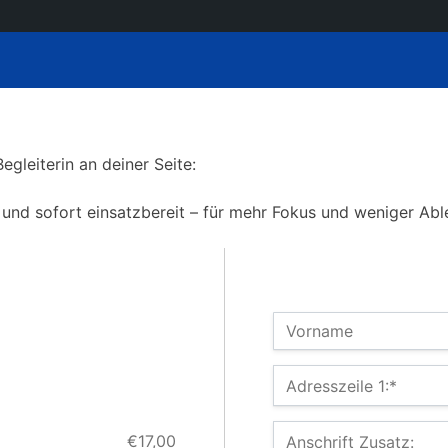
Begleiterin an deiner Seite:
t und sofort einsatzbereit – für mehr Fokus und weniger Abl
Name:
Vorname
Billing Address
Adresszeile 1:*
€17,00
Anschrift Zusatz: