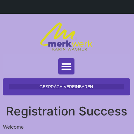
MERKWERKZEUG – FÜR 0 €
GESPRÄCH VEREINBAREN
Registration Success
Welcome